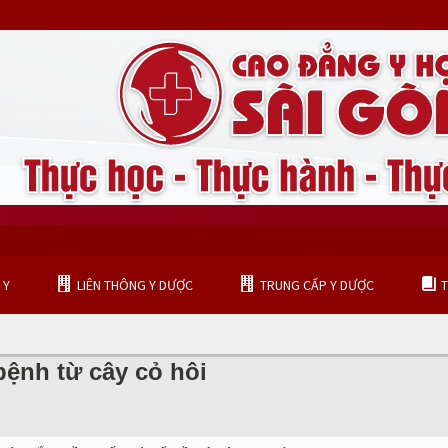
 Y
LIÊN THÔNG Y DƯỢC
TRUNG CẤP Y DƯỢC
T
TRUNG CẤP KỸ THUẬT PHỤC HÌNH RĂNG
 bệnh từ cây cỏ hôi