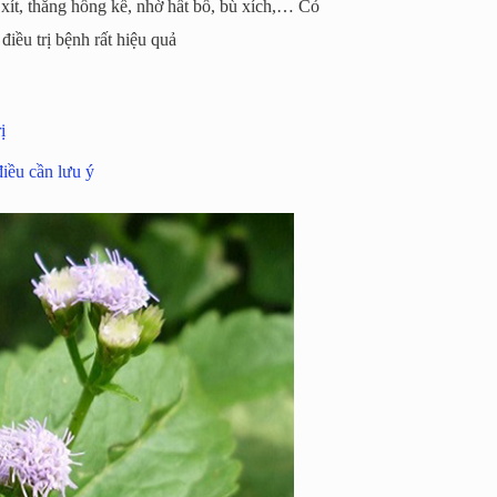
 xít, thắng hồng kế, nhờ hất bồ, bù xích,… Cỏ
điều trị bệnh rất hiệu quả
ị
iều cần lưu ý