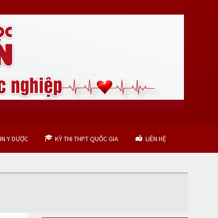
IN Y DƯỢC
KỲ THI THPT QUỐC GIA
LIÊN HỆ