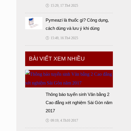
🕔
15:29, 17.Th4 2025
Pymeazi là thuốc gì? Công dụng,
cách dùng và lưu ý khi dùng
🕔
15:49, 16.Th4 2025
BÀI VIẾT XEM NHIỀU
Thông báo tuyển sinh Văn bằng 2
Cao đẳng xét nghiệm Sài Gòn năm
2017
🕔
09:19, 4.Th10 2017