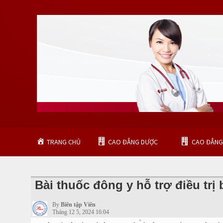
TRANG CHỦ
CAO ĐẲNG DƯỢC
CAO ĐẲNG
Bài thuốc đông y hỗ trợ điều trị
▾
Advertisement
By
Biên tập Viên
Tháng 12 5, 2024 16:04
▾