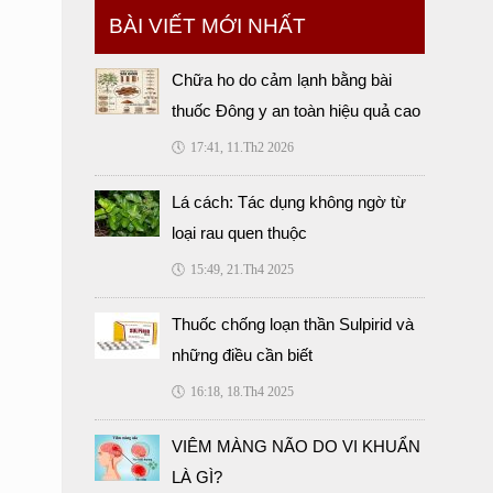
BÀI VIẾT MỚI NHẤT
Chữa ho do cảm lạnh bằng bài
thuốc Đông y an toàn hiệu quả cao
🕔
17:41, 11.Th2 2026
Lá cách: Tác dụng không ngờ từ
loại rau quen thuộc
🕔
15:49, 21.Th4 2025
Thuốc chống loạn thần Sulpirid và
những điều cần biết
🕔
16:18, 18.Th4 2025
VIÊM MÀNG NÃO DO VI KHUẨN
LÀ GÌ?