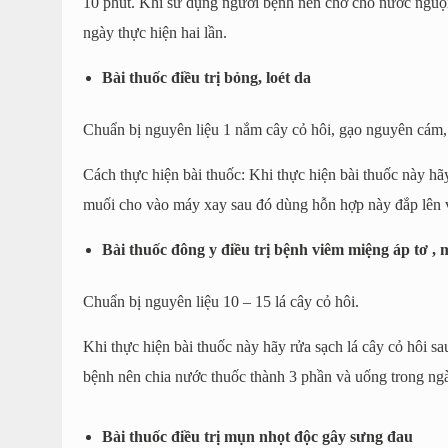
10 phút. Khi sử dụng người bệnh nên chờ cho nước nguội 
ngày thực hiện hai lần.
Bài thuốc điều trị bỏng, loét da
Chuẩn bị nguyên liệu 1 nắm cây cỏ hôi, gạo nguyên cám,
Cách thực hiện bài thuốc: Khi thực hiện bài thuốc này hãy
muối cho vào máy xay sau đó dùng hỗn hợp này đắp lên vù
Bài thuốc đông y điều trị bệnh viêm miệng áp tơ ,
Chuẩn bị nguyên liệu 10 – 15 lá cây cỏ hôi.
Khi thực hiện bài thuốc này hãy rửa sạch lá cây cỏ hôi 
bệnh nên chia nước thuốc thành 3 phần và uống trong ng
Bài thuốc điều trị mụn nhọt độc gây sưng đau