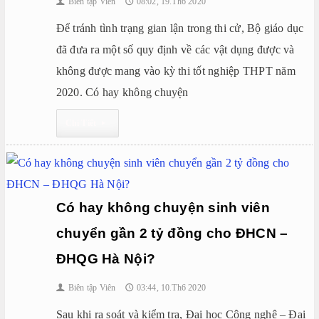
Biên tập Viên
08:02, 19.Th6 2020
👤
🕔
Để tránh tình trạng gian lận trong thi cử, Bộ giáo dục
đã đưa ra một số quy định về các vật dụng được và
không được mang vào kỳ thi tốt nghiệp THPT năm
2020. Có hay không chuyện
Chi Tiết
▸
Có hay không chuyện sinh viên
chuyển gần 2 tỷ đồng cho ĐHCN –
ĐHQG Hà Nội?
Biên tập Viên
03:44, 10.Th6 2020
👤
🕔
Sau khi ra soát và kiểm tra, Đại học Công nghệ – Đại