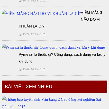
16:18, 18.Th4 2025
🕔
VIÊM MÀNG
NÃO DO VI
KHUẨN LÀ GÌ?
15:29, 17.Th4 2025
🕔
Pymeazi là thuốc gì? Công dụng, cách dùng và lưu ý
khi dùng
15:49, 16.Th4 2025
🕔
BÀI VIẾT XEM NHIỀU