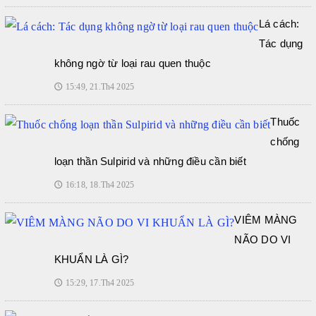
Lá cách:
Tác dụng
không ngờ từ loại rau quen thuộc
15:49, 21.Th4 2025
🕔
Thuốc
chống
loạn thần Sulpirid và những điều cần biết
16:18, 18.Th4 2025
🕔
VIÊM MÀNG
NÃO DO VI
KHUẨN LÀ GÌ?
15:29, 17.Th4 2025
🕔