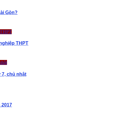
Sài Gòn?
 nghiệp THPT
 7, chủ nhật
 2017