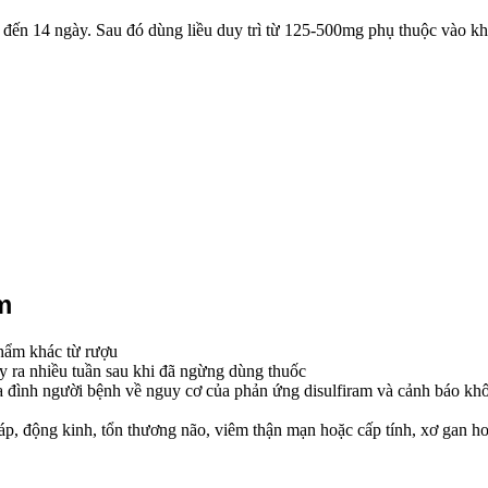
7 đến 14 ngày. Sau đó dùng liều duy trì từ 125-500mg phụ thuộc vào k
m
phẩm khác từ rượu
ảy ra nhiều tuần sau khi đã ngừng dùng thuốc
 đình người bệnh về nguy cơ của phản ứng disulfiram và cảnh báo khô
iáp, động kinh, tổn thương não, viêm thận mạn hoặc cấp tính, xơ gan h