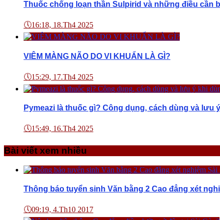
Thuốc chống loạn thần Sulpirid và những điều cần b
🕔
16:18, 18.Th4 2025
VIÊM MÀNG NÃO DO VI KHUẨN LÀ GÌ?
🕔
15:29, 17.Th4 2025
Pymeazi là thuốc gì? Công dụng, cách dùng và lưu ý
🕔
15:49, 16.Th4 2025
Bài viết xem nhiều
Thông báo tuyển sinh Văn bằng 2 Cao đẳng xét ngh
🕔
09:19, 4.Th10 2017