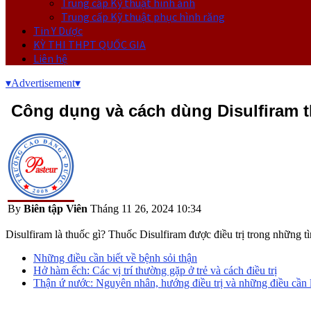
Trung cấp Kỹ thuật hình ảnh
Trung cấp Kỹ thuật phục hình răng
Tin Y Dược
KỲ THI THPT QUỐC GIA
Liên hệ
▾
Advertisement
▾
Công dụng và cách dùng Disulfiram t
By
Biên tập Viên
Tháng 11 26, 2024 10:34
Disulfiram là thuốc gì? Thuốc Disulfiram được điều trị trong những 
Những điều cần biết về bệnh sỏi thận
Hở hàm ếch: Các vị trí thường gặp ở trẻ và cách điều trị
Thận ứ nước: Nguyên nhân, hướng điều trị và những điều cần 