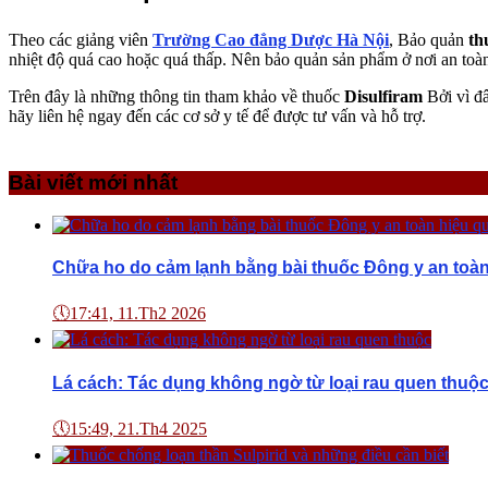
Theo các giảng viên
Trường Cao đẳng Dược Hà Nội
, Bảo quản
th
nhiệt độ quá cao hoặc quá thấp. Nên bảo quản sản phẩm ở nơi an toàn,
Trên đây là những thông tin tham khảo về thuốc
Disulfiram
Bởi vì đâ
hãy liên hệ ngay đến các cơ sở y tế để được tư vấn và hỗ trợ.
Bài viết mới nhất
Chữa ho do cảm lạnh bằng bài thuốc Đông y an toàn
🕔
17:41, 11.Th2 2026
Lá cách: Tác dụng không ngờ từ loại rau quen thuộ
🕔
15:49, 21.Th4 2025