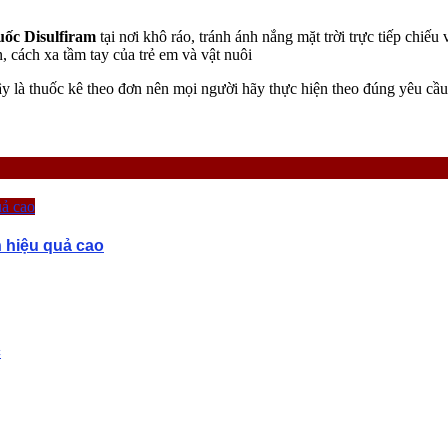
uốc Disulfiram
tại nơi khô ráo, tránh ánh nắng mặt trời trực tiếp chiế
 cách xa tầm tay của trẻ em và vật nuôi
y là thuốc kê theo đơn nên mọi người hãy thực hiện theo đúng yêu cầu
 hiệu quả cao
c