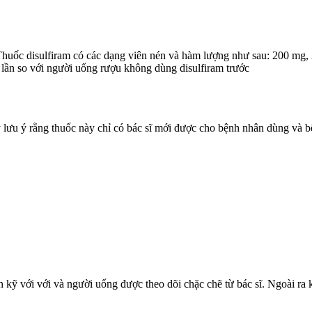
uốc disulfiram có các dạng viên nén và hàm lượng như sau: 200 mg, 2
 lần so với người uống rượu không dùng disulfiram trước
y lưu ý rằng thuốc này chỉ có bác sĩ mới được cho bệnh nhân dùng và bệ
kỹ với với và người uống được theo dõi chặc chẽ từ bác sĩ. Ngoài ra 