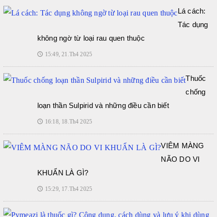
Lá cách:
Tác dụng
không ngờ từ loại rau quen thuộc
15:49, 21.Th4 2025
🕔
Thuốc
chống
loạn thần Sulpirid và những điều cần biết
16:18, 18.Th4 2025
🕔
VIÊM MÀNG
NÃO DO VI
KHUẨN LÀ GÌ?
15:29, 17.Th4 2025
🕔