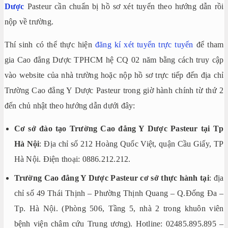
Dược
Pasteur cần chuẩn bị hồ sơ xét tuyển theo hướng dẫn rồi
nộp về trường.
Thí sinh có thể thực hiện
đăng kí xét tuyển trực tuyến
để tham
gia Cao đẳng Dược TPHCM hệ CQ 02 năm bằng cách truy cập
vào website của nhà trường hoặc nộp hồ sơ trực tiếp đến địa chỉ
Trường Cao đẳng Y Dược Pasteur trong giờ hành chính từ thứ 2
đến chủ nhật theo hướng dẫn dưới đây:
Cơ sở đào tạo Trường Cao đẳng Y Dược Pasteur tại Tp
Hà Nội
: Địa chỉ số 212 Hoàng Quốc Việt, quận Cầu Giấy, TP
Hà Nội. Điện thoại: 0886.212.212.
Trường Cao đẳng Y Dược Pasteur cơ sở thực hành tại
: địa
chỉ số 49 Thái Thịnh – Phường Thịnh Quang – Q.Đống Đa –
Tp. Hà Nội. (Phòng 506, Tầng 5, nhà 2 trong khuôn viên
bệnh viện châm cứu Trung ương). Hotline: 02485.895.895 –