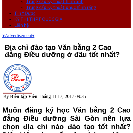
Trung cấp Kỹ thuật hình ảnh
Trung cấp Kỹ thuật phục hình răng
Tin Y Dược
KỲ THI THPT QUỐC GIA
Liên hệ
▾
Advertisement
▾
Địa chỉ đào tạo Văn bằng 2 Cao
đẳng Điều dưỡng ở đâu tốt nhất?
By
Biên tập Viên
Tháng 11 17, 2017 09:35
Muốn đăng ký học Văn bằng 2 Cao
đẳng Điều dưỡng Sài Gòn nên lựa
chọn địa chỉ nào đào tạo tốt nhất?