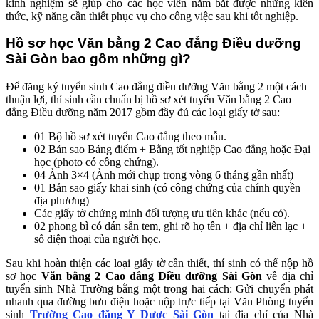
kinh nghiệm sẽ giúp cho các học viên nắm bắt được những kiến
thức, kỹ năng cần thiết phục vụ cho công việc sau khi tốt nghiệp.
Hồ sơ học Văn bằng 2 Cao đẳng Điều dưỡng
Sài Gòn bao gồm những gì?
Để đăng ký tuyển sinh Cao đẳng điều dưỡng Văn bằng 2 một cách
thuận lợi, thí sinh cần chuẩn bị hồ sơ xét tuyển Văn bằng 2 Cao
đẳng Điều dưỡng năm 2017 gồm đầy đủ các loại giấy tờ sau:
01 Bộ hồ sơ xét tuyển Cao đẳng theo mẫu.
02 Bản sao Bảng điểm + Bằng tốt nghiệp Cao đẳng hoặc Đại
học (photo có công chứng).
04 Ảnh 3×4 (Ảnh mới chụp trong vòng 6 tháng gần nhất)
01 Bản sao giấy khai sinh (có công chứng của chính quyền
địa phương)
Các giấy tờ chứng minh đối tượng ưu tiên khác (nếu có).
02 phong bì có dán sẵn tem, ghi rõ họ tên + địa chỉ liên lạc +
số điện thoại của người học.
Sau khi hoàn thiện các loại giấy tờ cần thiết, thí sinh có thể nộp hồ
sơ học
Văn bằng 2 Cao đẳng Điều dưỡng Sài Gòn
về địa chỉ
tuyển sinh Nhà Trường bằng một trong hai cách: Gửi chuyển phát
nhanh qua đường bưu điện hoặc nộp trực tiếp tại Văn Phòng tuyển
sinh
Trường Cao đẳng Y Dược Sài Gòn
tại địa chỉ của Nhà