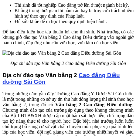
Thí sinh đã tốt nghiệp Cao đẳng trở lên ở một ngành bất kỳ.
Không trong thời gian thi hành án hay bị truy cứu trách nhiệm
hình sự theo quy định của Pháp luật.
Đủ sức khỏe để đi học theo quy định hiện hành.
Để tạo điều kiện học tập thuận lợi cho thí sinh, Nhà trường có các
khung giờ đào tạo Văn bằng 2 Cao đẳng Điều dưỡng vào ngoài giờ
hành chính, đáp ứng nhu cầu vừa học, vừa làm của học viên.
Địa chỉ đào tạo Văn bằng 2 Cao đẳng Điều dưỡng Sài Gòn
Địa chỉ đào tạo Văn bằng 2
Cao đẳng Điều
dưỡng Sài Gòn
Trong những năm gần đây Trường Cao đẳng Y Dược Sài Gòn luôn
là một trong những cơ sở uy tín thu hút đông lượng thí sinh theo học
văn bằng 2, trong đó có
Văn bằng 2 Cao đẳng Điều dưỡng
.
Chương trình đào tạo của trường áp dụng theo khung chương trình
của Bộ LĐTB&XH được cập nhật bám sát thực tiễn, chú trọng đào
tạo kỹ năng thực tế cho người học. Đặc biệt, nhà trường luôn luôn
chú trọng bổ sung cơ sở vật chất chuyên môn phục vụ quá trình lên
lớp của học viên, đội ngũ giảng viên của trường nhiệt huyết và giàu