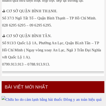
nhanh qua bưu điện hoặc nộp trực tiếp tại trường tại:
⛳️ CƠ SỞ QUẬN BÌNH THẠNH.
Số 37/3 Ngô Tất Tố – Quận Bình Thạnh – TP Hồ Chí Minh.
028 6295 6295 – 09 6295 6295.
⛳️ CƠ SỞ QUẬN BÌNH TÂN.
Số 913/3 Quốc Lộ 1A, Phường An Lạc, Quận Bì.nh Tân – TP
Hồ Chí Minh ( Ngay vòng xoay An Lạc, Ngã 3 Trần Đại Nghĩa
với Quốc Lộ 1 A).
0799.913.913 – 0788.913.913.
BÀI VIẾT MỚI NHẤT