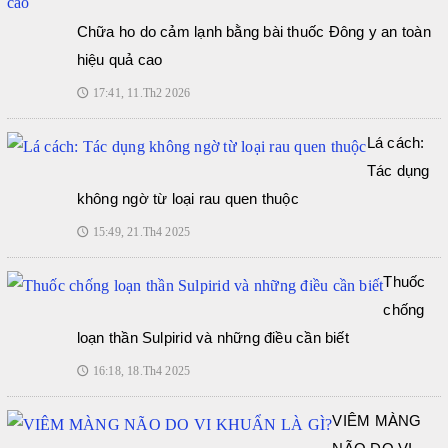
Chữa ho do cảm lạnh bằng bài thuốc Đông y an toàn
hiệu quả cao
17:41, 11.Th2 2026
🕔
Lá cách:
Tác dụng
không ngờ từ loại rau quen thuộc
15:49, 21.Th4 2025
🕔
Thuốc
chống
loạn thần Sulpirid và những điều cần biết
16:18, 18.Th4 2025
🕔
VIÊM MÀNG