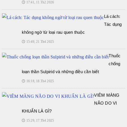
17:41, 11.Th2 2026
🕔
Lá cách:
Tác dụng
không ngờ từ loại rau quen thuộc
15:49, 21.Th4 2025
🕔
Thuốc
chống
loạn thần Sulpirid và những điều cần biết
16:18, 18.Th4 2025
🕔
VIÊM MÀNG
NÃO DO VI
KHUẨN LÀ GÌ?
15:29, 17.Th4 2025
🕔