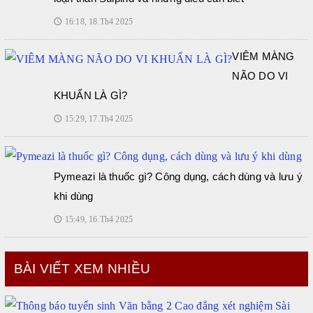
16:18, 18.Th4 2025
🕔
VIÊM MÀNG
NÃO DO VI
KHUẨN LÀ GÌ?
15:29, 17.Th4 2025
🕔
Pymeazi là thuốc gì? Công dụng, cách dùng và lưu ý
khi dùng
15:49, 16.Th4 2025
🕔
BÀI VIẾT XEM NHIỀU