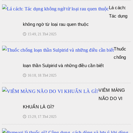
Lá cách:
Tác dụng
không ngờ từ loại rau quen thuộc
15:49, 21.Th4 2025
🕔
Thuốc
chống
loạn thần Sulpirid và những điều cần biết
16:18, 18.Th4 2025
🕔
VIÊM MÀNG
NÃO DO VI
KHUẨN LÀ GÌ?
15:29, 17.Th4 2025
🕔