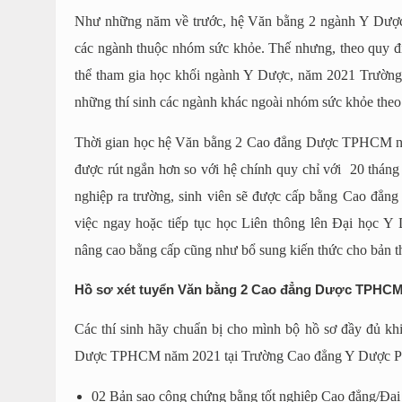
Như những năm về trước, hệ Văn bằng 2 ngành Y Dược xé
các ngành thuộc nhóm sức khỏe. Thế nhưng, theo quy đị
thể tham gia học khối ngành Y Dược, năm 2021 Trường 
những thí sinh các ngành khác ngoài nhóm sức khỏe theo
Thời gian học hệ Văn bằng 2 Cao đẳng Dược TPHCM nă
được rút ngắn hơn so với hệ chính quy chỉ với 20 tháng 
nghiệp ra trường, sinh viên sẽ được cấp bằng Cao đẳn
việc ngay hoặc tiếp tục học Liên thông lên Đại học Y
nâng cao bằng cấp cũng như bổ sung kiến thức cho bản t
Hồ sơ xét tuyển Văn bằng 2 Cao đẳng Dược TPHC
Các thí sinh hãy chuẩn bị cho mình bộ hồ sơ đầy đủ k
Dược TPHCM năm 2021 tại Trường Cao đẳng Y Dược Pas
02 Bản sao công chứng bằng tốt nghiệp Cao đẳng/Đại