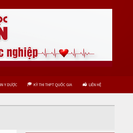
IN Y DƯỢC
KỲ THI THPT QUỐC GIA
LIÊN HỆ