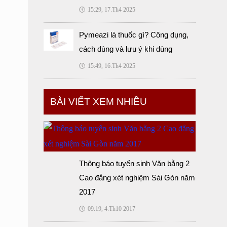
🕔
15:29, 17.Th4 2025
Pymeazi là thuốc gì? Công dụng,
cách dùng và lưu ý khi dùng
🕔
15:49, 16.Th4 2025
BÀI VIẾT XEM NHIỀU
Thông báo tuyển sinh Văn bằng 2
Cao đẳng xét nghiệm Sài Gòn năm
2017
🕔
09:19, 4.Th10 2017