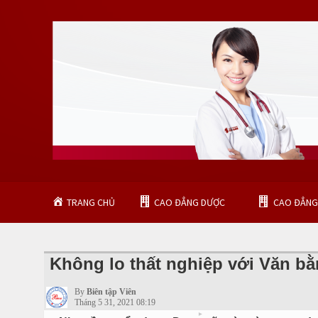
TRANG CHỦ
CAO ĐẲNG DƯỢC
CAO ĐẲNG
Không lo thất nghiệp với Văn 
▾
Advertisement
By
Biên tập Viên
Tháng 5 31, 2021 08:19
▾