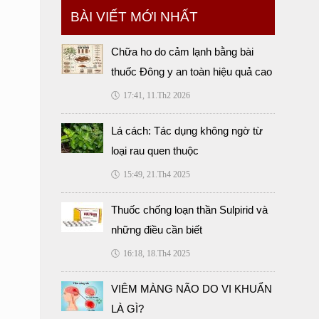
BÀI VIẾT MỚI NHẤT
Chữa ho do cảm lạnh bằng bài
thuốc Đông y an toàn hiệu quả cao
🕔
17:41, 11.Th2 2026
Lá cách: Tác dụng không ngờ từ
loại rau quen thuộc
🕔
15:49, 21.Th4 2025
Thuốc chống loạn thần Sulpirid và
những điều cần biết
🕔
16:18, 18.Th4 2025
VIÊM MÀNG NÃO DO VI KHUẨN
LÀ GÌ?