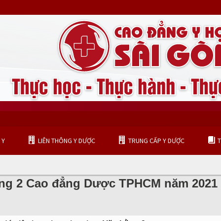
 Y
LIÊN THÔNG Y DƯỢC
TRUNG CẤP Y DƯỢC
T
TRUNG CẤP KỸ THUẬT PHỤC HÌNH RĂNG
bằng 2 Cao đẳng Dược TPHCM năm 2021