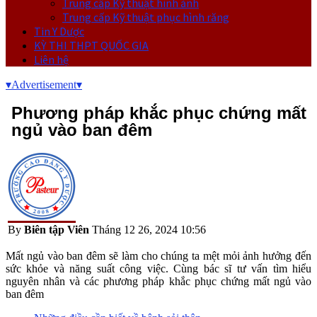
Trung cấp Kỹ thuật hình ảnh
Trung cấp Kỹ thuật phục hình răng
Tin Y Dược
KỲ THI THPT QUỐC GIA
Liên hệ
▾
Advertisement
▾
Phương pháp khắc phục chứng mất
ngủ vào ban đêm
By
Biên tập Viên
Tháng 12 26, 2024 10:56
Mất ngủ vào ban đêm sẽ làm cho chúng ta mệt mỏi ảnh hưởng đến
sức khỏe và năng suất công việc. Cùng bác sĩ tư vấn tìm hiểu
nguyên nhân và các phương pháp khắc phục chứng mất ngủ vào
ban đêm