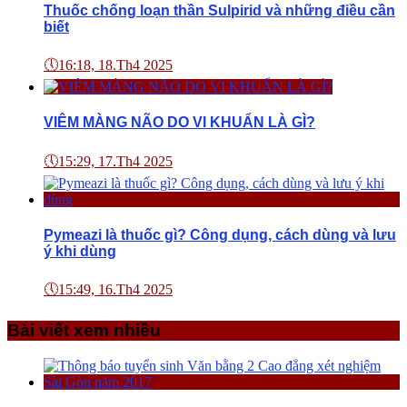
Thuốc chống loạn thần Sulpirid và những điều cần
biết
🕔
16:18, 18.Th4 2025
VIÊM MÀNG NÃO DO VI KHUẨN LÀ GÌ?
🕔
15:29, 17.Th4 2025
Pymeazi là thuốc gì? Công dụng, cách dùng và lưu
ý khi dùng
🕔
15:49, 16.Th4 2025
Bài viết xem nhiều