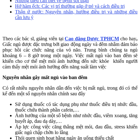
Những điều cần biết về bệnh sỏi thận
Hở hàm ếch: Các vị trí thường gặp ở trẻ và cách điều trị
Thận ứ nước: Nguyên nhân, hướng điều trị và những điều
cần lưu ý
Theo các bác sĩ, giảng viên tại
Cao đẳng Dược TPHCM
cho hay
,
Giấc ngủ được đặc trưng bởi giao động ngày và đêm nhằm đảm bảo
phục hồi các chức năng của vỏ não. Trung bình chúng ta ngủ
khoảng 6 – 8 giờ trong một ngày. Việc mất ngủ vào ban đêm sẽ
khiến cho cơ thể mệt mỏi ảnh hưởng đến sức khỏe khiến người
cảm thấy mệt mỏi ảnh hưởng đến năng suất làm việc
Nguyên nhân gây mất ngủ vào ban đêm
Có rất nhiều nguyên nhân dẫn đến việc bị mất ngủ, trong đó có thể
kể đến một số nguyên nhân chính sau đây
Sử dụng thuốc có tác dụng phụ như thuốc điều trị nhức đầu,
thuốc chứa thành phần cafein,…
Ảnh hưởng của một số bệnh như nhức đầu, viêm xoang, tăng
huyết áp, đau dạ dày,…
Áp lực công việc căng thẳng mệt mỏi, đau đầu, stress khiến
giấc ngủ chập chờn lo lắng
Thói quen sinh hoạt hằng ngày ăn uống thiếu chất