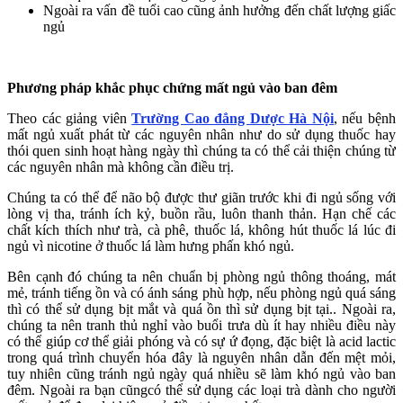
Ngoài ra vấn đề tuổi cao cũng ảnh hưởng đến chất lượng giấc
ngủ
Phương pháp khắc phục chứng mất ngủ vào ban đêm
Theo các giảng viên
Trường Cao đẳng Dược Hà Nội
, nếu bệnh
mất ngủ xuất phát từ các nguyên nhân như do sử dụng thuốc hay
thói quen sinh hoạt hàng ngày thì chúng ta có thể cải thiện chúng từ
các nguyên nhân mà không cần điều trị.
Chúng ta có thể để não bộ được thư giãn trước khi đi ngủ sống với
lòng vị tha, tránh ích kỷ, buồn rầu, luôn thanh thản. Hạn chế các
chất kích thích như trà, cà phê, thuốc lá, không hút thuốc lá lúc đi
ngủ vì nicotine ở thuốc lá làm hưng phấn khó ngủ.
Bên cạnh đó chúng ta nên chuẩn bị phòng ngủ thông thoáng, mát
mẻ, tránh tiếng ồn và có ánh sáng phù hợp, nếu phòng ngủ quá sáng
thì có thể sử dụng bịt mắt và quá ồn thì sử dụng bịt tại.. Ngoài ra,
chúng ta nên tranh thủ nghỉ vào buổi trưa dù ít hay nhiều điều này
có thể giúp cơ thể giải phóng và có sự ứ đọng, đặc biệt là acid lactic
trong quá trình chuyển hóa đây là nguyên nhân dẫn đến mệt mỏi,
tuy nhiên cũng tránh ngủ ngày quá nhiều sẽ làm khó ngủ vào ban
đêm. Ngoài ra bạn cũngcó thể sử dụng các loại trà dành cho người