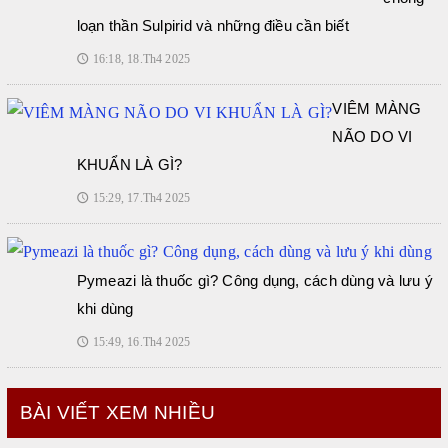
loạn thần Sulpirid và những điều cần biết
16:18, 18.Th4 2025
🕔
VIÊM MÀNG
NÃO DO VI
KHUẨN LÀ GÌ?
15:29, 17.Th4 2025
🕔
Pymeazi là thuốc gì? Công dụng, cách dùng và lưu ý
khi dùng
15:49, 16.Th4 2025
🕔
BÀI VIẾT XEM NHIỀU