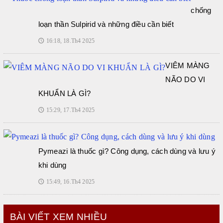
chống
loạn thần Sulpirid và những điều cần biết
16:18, 18.Th4 2025
🕔
VIÊM MÀNG
NÃO DO VI
KHUẨN LÀ GÌ?
15:29, 17.Th4 2025
🕔
Pymeazi là thuốc gì? Công dụng, cách dùng và lưu ý
khi dùng
15:49, 16.Th4 2025
🕔
BÀI VIẾT XEM NHIỀU