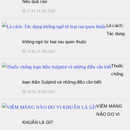
hiệu quả cao
17:41, 11.Th2 2026
🕔
Lá cách:
Tác dụng
không ngờ từ loại rau quen thuộc
15:49, 21.Th4 2025
🕔
Thuốc
chống
loạn thần Sulpirid và những điều cần biết
16:18, 18.Th4 2025
🕔
VIÊM MÀNG
NÃO DO VI
KHUẨN LÀ GÌ?