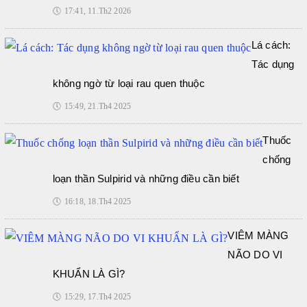
🕔
17:41, 11.Th2 2026
Lá cách:
Tác dụng
không ngờ từ loại rau quen thuộc
🕔
15:49, 21.Th4 2025
Thuốc
chống
loạn thần Sulpirid và những điều cần biết
🕔
16:18, 18.Th4 2025
VIÊM MÀNG
NÃO DO VI
KHUẨN LÀ GÌ?
🕔
15:29, 17.Th4 2025