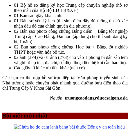
01 Bộ hồ sơ đăng ký học Trung cấp chuyên nghiệp (hồ sơ
theo mẫu của Bộ Bộ LĐ TB&XH).
01 Bản sao giấy khai sinh.
01 Bản sơ yếu lý lịch (thí sinh điền đầy đủ thông tin có xác
nhận dấu đỏ của chính quyền địa phương).
02 Bản sao photo công chứng Bảng điểm + Bằng tốt nghiệp
Trung cấp, Cao Đẳng, Đại học (áp dụng cho thí sinh đăng ký
hệ 1 năm).
02 Bản sao photo công chứng Học bạ + Bằng tốt nghiệp
THPT hoặc văn hóa bổ túc.
02 ảnh (3×4) và 01 ảnh (2×3) cho vào 1 phong bì dán sẵn tem
và ghi rõ họ tên, địa chỉ, số điện thoại liên hệ khi cần báo tin).
Các giấy tờ khác ưu tiên khác (nếu có).
Các bạn có thể nộp hồ sơ trực tiếp tại Văn phòng tuyển sinh của
Nhà trường hoặc chuyển phát nhanh qua đường bưu điện theo địa
chỉ Trung Cấp Y Khoa Sài Gòn:
Nguồn
:
truongcaodangyduocsaigon.asia
Bài viết mới nhất