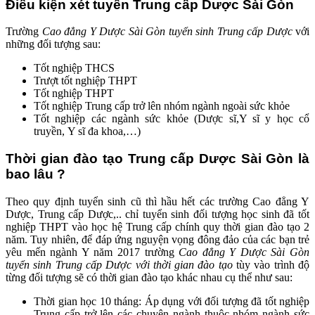
Điều kiện xét tuyển Trung cấp Dược Sài Gòn
Trường
Cao đẳng Y Dược Sài Gòn tuyển sinh Trung cấp Dược
với
những đối tượng sau:
Tốt nghiệp THCS
Trượt tốt nghiệp THPT
Tốt nghiệp THPT
Tốt nghiệp Trung cấp trở lên nhóm ngành ngoài sức khỏe
Tốt nghiệp các ngành sức khỏe (Dược sĩ,Y sĩ y học cổ
truyền, Y sĩ đa khoa,…)
Thời gian đào tạo Trung cấp Dược Sài Gòn là
bao lâu ?
Theo quy định tuyển sinh cũ thì hầu hết các trường Cao đẳng Y
Dược, Trung cấp Dược,.. chỉ tuyển sinh đối tượng học sinh đã tốt
nghiệp THPT vào học hệ Trung cấp chính quy thời gian đào tạo 2
năm. Tuy nhiên, để đáp ứng nguyện vọng đông đảo của các bạn trẻ
yêu mến ngành Y năm 2017 trường
Cao đẳng Y Dược Sài Gòn
tuyển sinh Trung cấp Dược với thời gian đào tạo
tùy vào trình độ
từng đối tượng sẽ có thời gian đào tạo khác nhau cụ thể như sau:
Thời gian học 10 tháng: Áp dụng với đối tượng đã tốt nghiệp
Trung cấp trở lên các chuyên ngành thuộc nhóm ngành sức