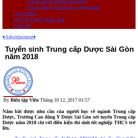
Trung cấp Kỹ thuật hình ảnh
Trung cấp Kỹ thuật phục hình răng
Tin Y Dược
KỲ THI THPT QUỐC GIA
Liên hệ
▾
Advertisement
▾
Tuyển sinh Trung cấp Dược Sài Gòn
năm 2018
By
Biên tập Viên
Tháng 10 12, 2017 01:57
Nắm bắt được nhu cầu của người học về ngành Trung cấp
Dược, Trường Cao đẳng Y Dược Sài Gòn xét tuyển Trung cấp
Dược năm 2018 chỉ với điều kiện thí sinh tốt nghiệp THCS trở
lên.