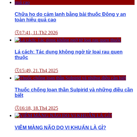
Chữa ho do cảm lạnh bằng bài thuốc Đông y an
toàn hiệu quả cao
🕔
17:41, 11.Th2 2026
Lá cách: Tác dụng không ngờ từ loại rau quen
thuộc
🕔
15:49, 21.Th4 2025
Thuốc chống loạn thần Sulpirid và những điều cần
biết
🕔
16:18, 18.Th4 2025
VIÊM MÀNG NÃO DO VI KHUẨN LÀ GÌ?