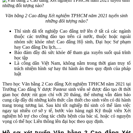
Văn bằng 2 Cao đẳng Xét nghiệm TPHCM năm 2021 tuyển sinh
những đối tượng nào?
Thí sinh đã tốt nghiệp Cao đẳng trở lên ở tất cả các ngành
thuộc các trường đào tạo trên cả nước, thuộc hoặc ngoài
nhóm sức khỏe như: Cao đẳng Hộ sinh, Đại học Sư phạm
hay Cao đẳng Du lịch,…
Bảo đảm đầy đủ sức khỏe để tham gia xuyên suốt quá trình
học tập
Là công dân Việt Nam, không nằm trong thời gian truy tố
trách nhiệm hình sự hay thi hành án theo quy định của pháp
luật
Theo học Văn bằng 2 Cao đẳng Xét nghiệm TPHCM năm 2021 tại
Trường Cao đẳng Y dược Pasteur sinh viên sẽ được đào tạo ới thời
gian học được rút gọn chỉ với 20 tháng, thế nhưng vẫn đảm bảo
cung cấp đầy đủ những kiến thức cần thiết cho sinh viên có đủ hành
trang trong tương lai. Sau khi tốt nghiệp thí sinh có thể làm việc
ngay tại nhiều cơ sở y tế, bước vào hàng ngũ Kỹ thuật viên Xét
nghiệm hỗ trợ cho công tác chữa bệnh của bác sĩ, hoặc có nguyện
vọng có thể học Liên thông lên đại học theo quy định.
Hồ sơ xét tuyển Văn bằng 2 Cao đẳng Xét