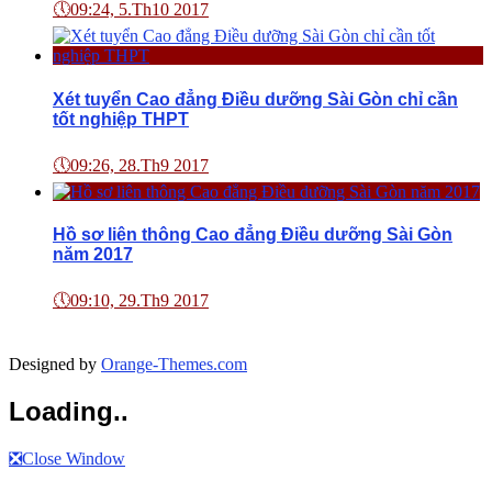
🕔
09:24, 5.Th10 2017
Xét tuyển Cao đẳng Điều dưỡng Sài Gòn chỉ cần
tốt nghiệp THPT
🕔
09:26, 28.Th9 2017
Hồ sơ liên thông Cao đẳng Điều dưỡng Sài Gòn
năm 2017
🕔
09:10, 29.Th9 2017
Designed by
Orange-Themes.com
Loading..
❎
Close Window