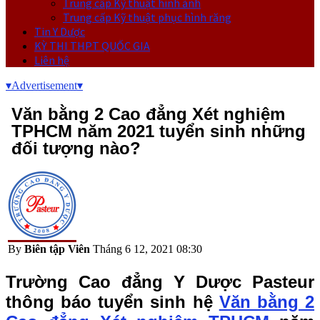
Trung cấp Kỹ thuật hình ảnh
Trung cấp Kỹ thuật phục hình răng
Tin Y Dược
KỲ THI THPT QUỐC GIA
Liên hệ
▾
Advertisement
▾
Văn bằng 2 Cao đẳng Xét nghiệm
TPHCM năm 2021 tuyển sinh những
đối tượng nào?
By
Biên tập Viên
Tháng 6 12, 2021 08:30
Trường Cao đẳng Y Dược Pasteur
thông báo tuyển sinh hệ
Văn bằng 2