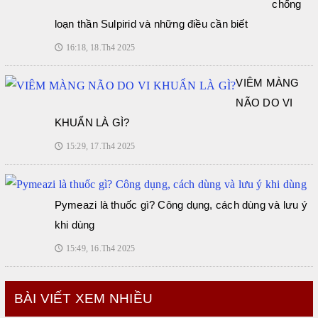
chống
loạn thần Sulpirid và những điều cần biết
16:18, 18.Th4 2025
🕔
VIÊM MÀNG
NÃO DO VI
KHUẨN LÀ GÌ?
15:29, 17.Th4 2025
🕔
Pymeazi là thuốc gì? Công dụng, cách dùng và lưu ý
khi dùng
15:49, 16.Th4 2025
🕔
BÀI VIẾT XEM NHIỀU