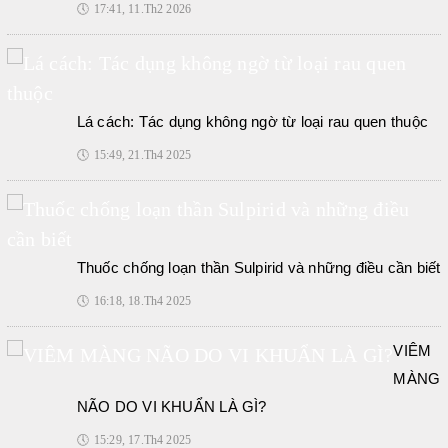
🕔
17:41, 11.Th2 2026
Lá cách: Tác dụng không ngờ từ loại rau quen thuộc
🕔
15:49, 21.Th4 2025
Thuốc chống loạn thần Sulpirid và những điều cần biết
🕔
16:18, 18.Th4 2025
VIÊM
MÀNG
NÃO DO VI KHUẨN LÀ GÌ?
🕔
15:29, 17.Th4 2025