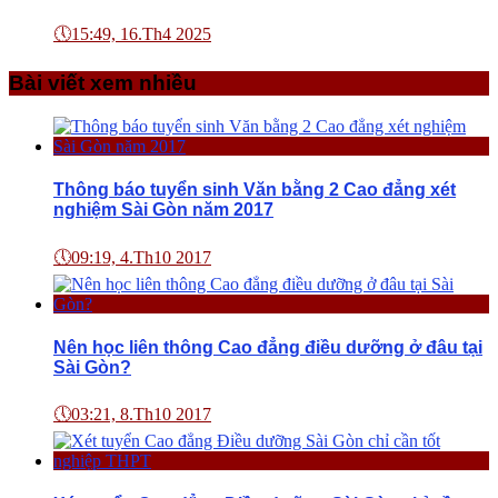
🕔
15:49, 16.Th4 2025
Bài viết xem nhiều
Thông báo tuyển sinh Văn bằng 2 Cao đẳng xét
nghiệm Sài Gòn năm 2017
🕔
09:19, 4.Th10 2017
Nên học liên thông Cao đẳng điều dưỡng ở đâu tại
Sài Gòn?
🕔
03:21, 8.Th10 2017