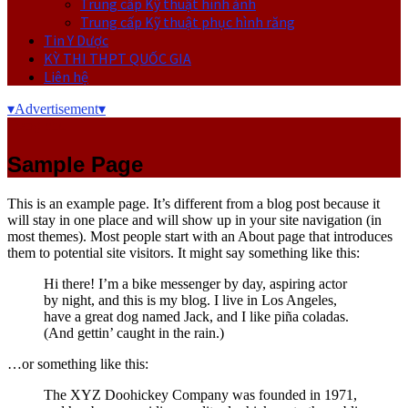
Trung cấp Kỹ thuật hình ảnh
Trung cấp Kỹ thuật phục hình răng
Tin Y Dược
KỲ THI THPT QUỐC GIA
Liên hệ
▾
Advertisement
▾
Trang chủ
Sample Page
This is an example page. It’s different from a blog post because it
will stay in one place and will show up in your site navigation (in
most themes). Most people start with an About page that introduces
them to potential site visitors. It might say something like this:
Hi there! I’m a bike messenger by day, aspiring actor
by night, and this is my blog. I live in Los Angeles,
have a great dog named Jack, and I like piña coladas.
(And gettin’ caught in the rain.)
…or something like this:
The XYZ Doohickey Company was founded in 1971,