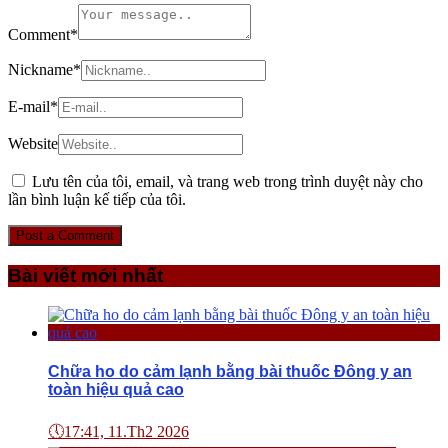
Comment
*
Nickname
*
E-mail
*
Website
Lưu tên của tôi, email, và trang web trong trình duyệt này cho
lần bình luận kế tiếp của tôi.
Bài viết mới nhất
Chữa ho do cảm lạnh bằng bài thuốc Đông y an
toàn hiệu quả cao
🕔
17:41, 11.Th2 2026